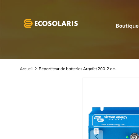
Aller au contenu
Boutique
Accueil
Répartiteur de batteries Argofet 200-2 deux batteries 200A de Victron Energy | ARG200201020
Précédent