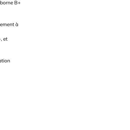
a borne B+
tement à
, et
ation