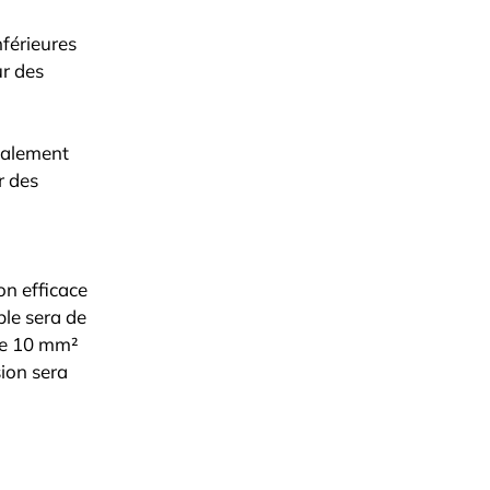
nférieures
ur des
également
r des
on efficace
ble sera de
de 10 mm²
sion sera