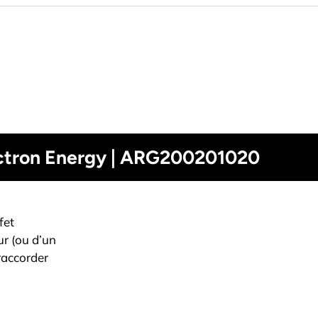
Victron Energy | ARG200201020
fet
ur (ou d’un
 raccorder