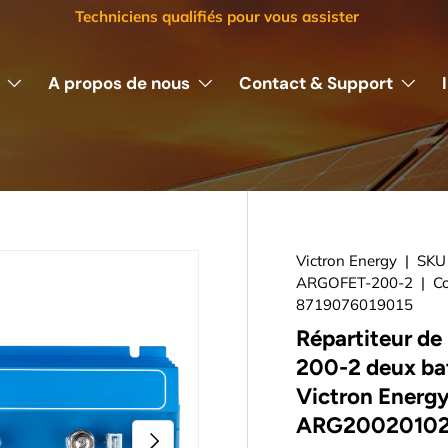
Techniciens qualifiés pour vous assister
A propos de nous
Contact & Support
Victron Energy
|
SKU 
ARGOFET-200-2
|
Co
8719076019015
Répartiteur de
200-2 deux ba
Victron Energy
ARG2002010
Suivant