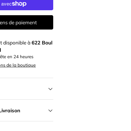
ens de paiement
it disponible à
622 Boul
d
ête en 24 heures
ons de la boutique
Livraison