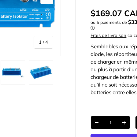
$169.07 C
$3
ou 5 paiements de
ⓘ
Frais de livraison
calc
de
1
/
4
Semblables aux répa
diode, les répartit
de charger en même
ou plus à partir d’u
chargeur de batterie
qu’il ne soit nécess
dans la vue de galerie
r l’image 2 dans la vue de galerie
Charger l’image 3 dans la vue de galerie
Charger l’image 4 dans la vue de galerie
batteries entre elles
Qté
-
+