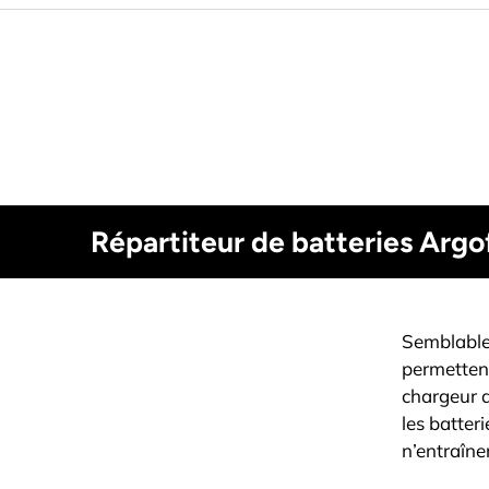
Répartiteur de batteries Arg
Semblables
permettent
chargeur d
les batteri
n’entraîne