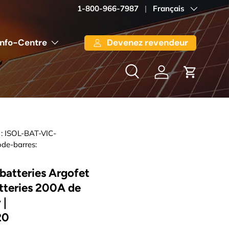
1-800-966-7987
Langue
Français
Info-Centre
Devenez revendeur
Recherche
Se connecter
Panier
:
ISOL-BAT-VIC-
de-barres:
 batteries Argofet
tteries 200A de
 |
20