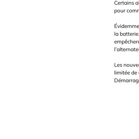
Certains a
pour comm
Évidemment
la batteri
empêchera 
l’alternat
Les nouvea
limitée de
Démarrage