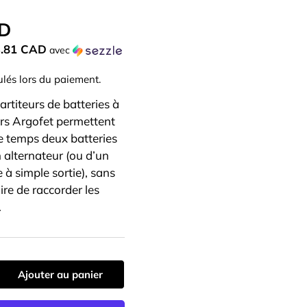
AD
3.81 CAD
avec
ulés lors du paiement.
rtiteurs de batteries à
eurs Argofet permettent
 temps deux batteries
n alternateur (ou d’un
 à simple sortie), sans
aire de raccorder les
.
Ajouter au panier