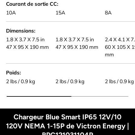
Courant de sortie CC
10A
15A
8A
Dimensions
1.8 X 3.7 X 7.5 in
1.8 X 3.7 X 7.5 in
2.4 X 4.1 X 7
47 X 95 X 190 mm
47 X 95 X 190 mm
60 X 105 X 
mm
Poids
2 lbs / 0.9 kg
2 lbs / 0.9 kg
2 lbs / 0.9 kg
Chargeur Blue Smart IP65 12V/10
120V NEMA 1-15P de Victron Energy |