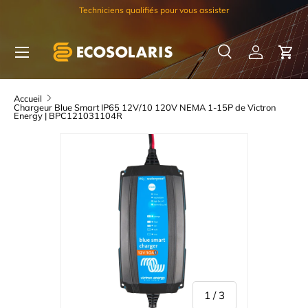
Techniciens qualifiés pour vous assister
Aller au contenu
Menu
Recherche
Se connec
Pani
Recherche
Rechercher
Accueil
Chargeur Blue Smart IP65 12V/10 120V NEMA 1-15P de Victron
Energy | BPC121031104R
de
1
/
3