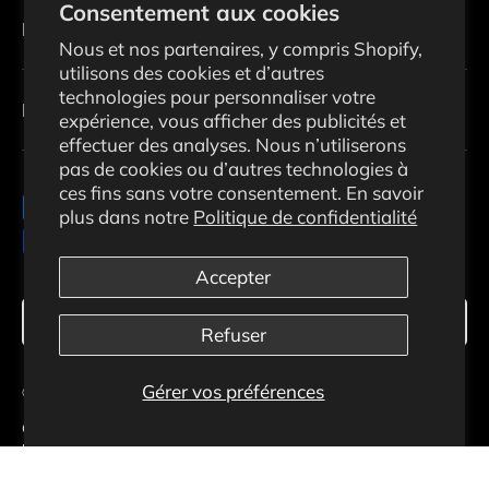
Consentement aux cookies
Politiques
Nous et nos partenaires, y compris Shopify,
utilisons des cookies et d’autres
technologies pour personnaliser votre
Infolettre
expérience, vous afficher des publicités et
effectuer des analyses. Nous n’utiliserons
pas de cookies ou d’autres technologies à
ces fins sans votre consentement. En savoir
Moyens de paiement acceptés
plus dans notre
Politique de confidentialité
Accepter
Langue
Français
Refuser
Gérer vos préférences
© 2026
Ecosolaris
.
Commerce électronique propulsé par Shopify
Conditions d'utilisation
Politique de confidentialité
Politique de livraison
Politique de retour