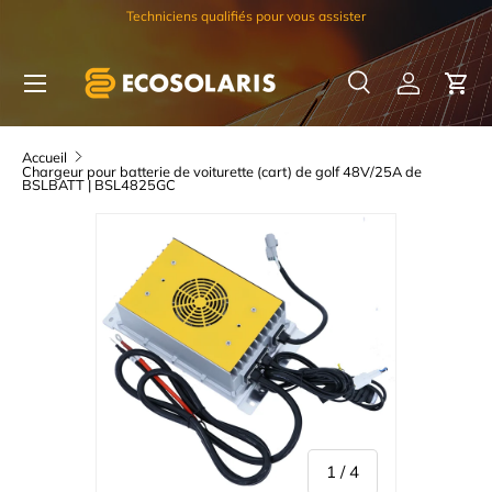
Techniciens qualifiés pour vous assister
Aller au contenu
Menu
Recherche
Se connec
Pani
Recherche
Rechercher
Accueil
Chargeur pour batterie de voiturette (cart) de golf 48V/25A de
BSLBATT | BSL4825GC
de
1
/
4