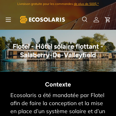
Meilleur rapport qualité/prix sur le marché
Aller au contenu
Menu
Recherche
Se connec
Pani
Recherche
Rechercher
Flotel - Hôtel solaire flottant -
Salaberry-De-Valleyfield
Contexte
Ecosolaris a été mandatée par Flotel
afin de faire la conception et la mise
en place d’un système solaire et d’un