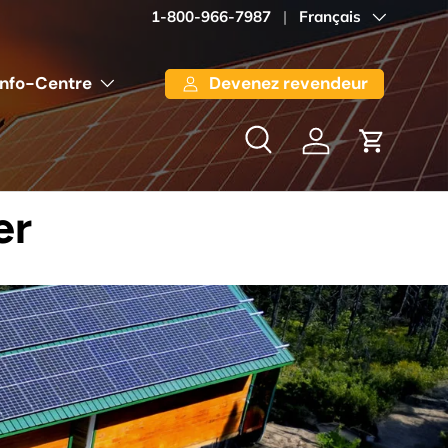
1-800-966-7987
Langue
Français
Info-Centre
Devenez revendeur
Recherche
Se connecter
Panier
er