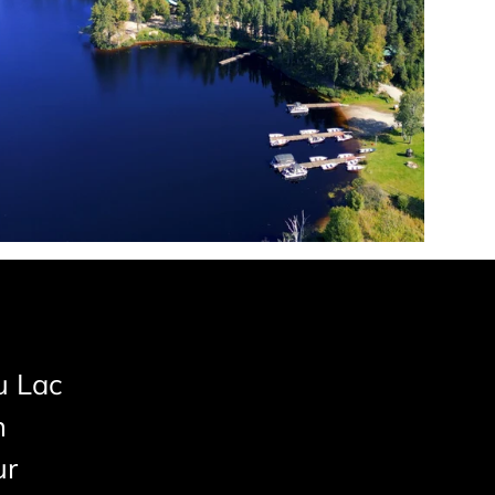
u Lac
n
ur