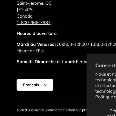
Saint-Jerome, QC
J7Y 4C5
Canada
1-800-966-7987
Heures d'ouverture:
Mardi au Vendredi :
09h00-12h00 / 13h00-17h0
Heure de l'Est
Samedi, Dimanche et Lundi:
Fermé
Consent
Nous et no
technologi
Langue
Français
et effectu
technologi
Politique 
© 2026
Ecosolaris
.
Commerce électronique propulsé par Shopify
Gér
préf