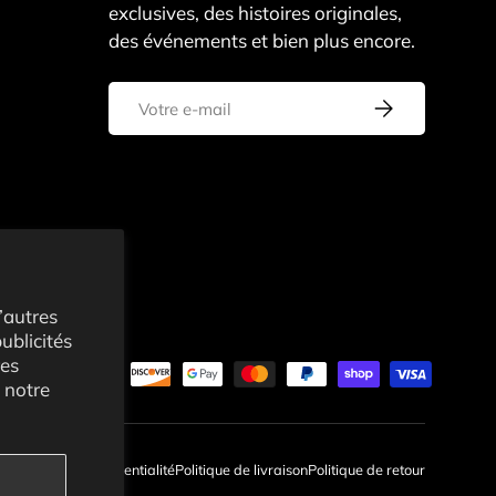
exclusives, des histoires originales,
des événements et bien plus encore.
E-mail
S’inscrire
’autres
ublicités
res
tés
 notre
on
Politique de confidentialité
Politique de livraison
Politique de retour