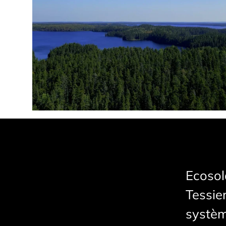
Ecosol
Tessie
systèm