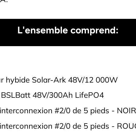
L'ensemble comprend:
r hybide Solar-Ark 48V/12 000W
e BSLBatt 48V/300Ah LifePO4
'interconnexion #2/0 de 5 pieds - NOI
'interconnexion #2/0 de 5 pieds - RO