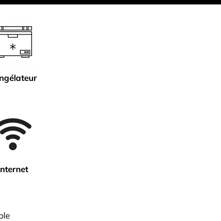
ngélateur
Internet
ble