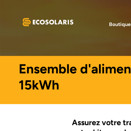
Aller au contenu
Boutique
Ensemble d'aliment
15kWh
Assurez votre tr