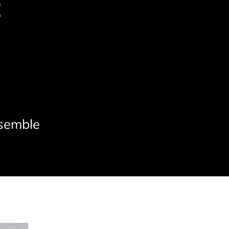
E
nsemble