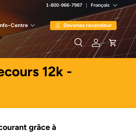
1-800-966-7987
Langue
Français
Info-Centre
Devenez revendeur
Recherche
Se connecter
Panier
ecours 12k -
 courant grâce à