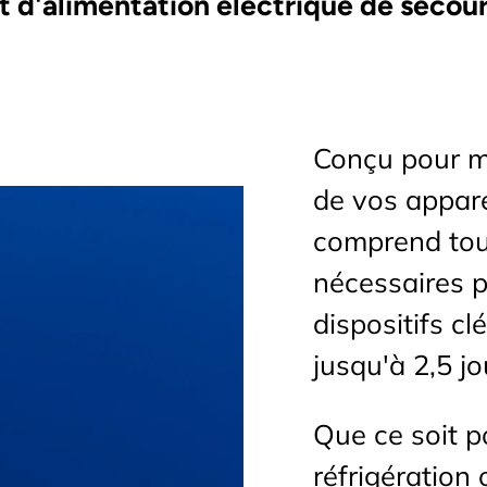
t d'alimentation électrique de secou
Conçu pour m
de vos apparei
comprend tou
nécessaires p
dispositifs c
jusqu'à 2,5 jo
Que ce soit po
réfrigération 