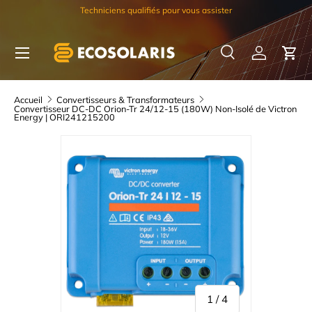
Techniciens qualifiés pour vous assister
Aller au contenu
Menu
Recherche
Se connec
Pani
Recherche
Rechercher
Accueil
Convertisseurs & Transformateurs
Convertisseur DC-DC Orion-Tr 24/12-15 (180W) Non-Isolé de Victron
Energy | ORI241215200
de
1
/
4